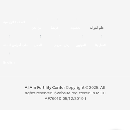
الصفحة الرئيسية
علم الوراثة
الخصوبة
فريقنا
من نحن
اتصل بنا
للمهنيين
ركن المريض
الحمل
طب أمراض النساء
English
Al Ain Fertility Center
Copyright © 2025. All
rights reserved. (website registered in MOH
AF76010-05/12/2019 )