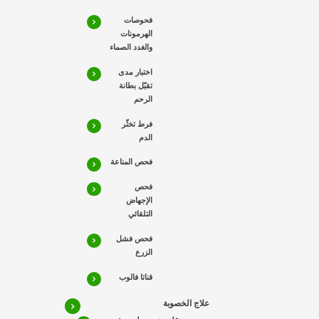
فحوصات
الهرمونات
والغدد الصماء
اختبار مدى
تقبّل بطانة
الرحم
فرط تخثّر
الدم
فحص المناعة
فحص
الإجهاض
التلقائي
فحص فشل
الزرع
قناتا فالوب
علاج الخصوبة