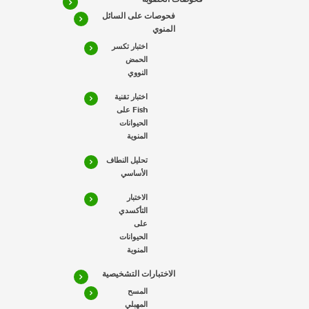
فحوصات على السائل
المنوي
اختبار تكسر
الحمض
النووي
اختبار تقنية
Fish على
الحيوانات
المنوية
تحليل النطاف
الأساسي
الاختبار
التأكسدي
على
الحيوانات
المنوية
الاختبارات التشخيصية
المسح
المهبلي